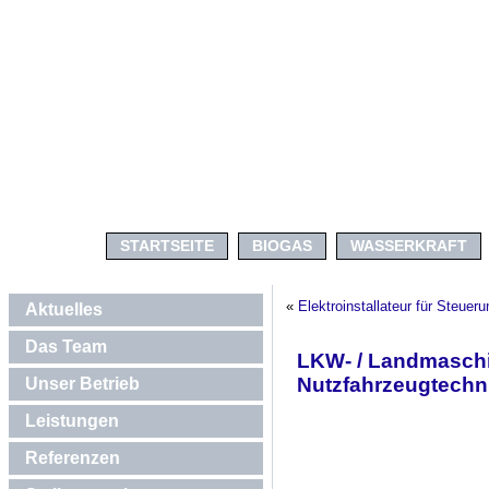
STARTSEITE
BIOGAS
WASSERKRAFT
«
Elektroinstallateur für Steue
Aktuelles
Das Team
LKW- / Landmaschi
Nutzfahrzeugtechn
Unser Betrieb
Leistungen
Referenzen